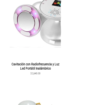
Cavitación con Radiofrecuencia y Luz
Led Portátil Inalámbrico
Precio
$ 2,640.00
habitual