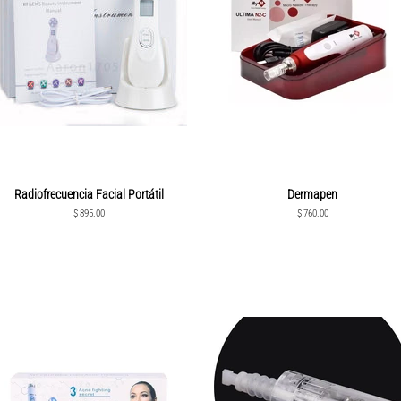
Radiofrecuencia Facial Portátil
Dermapen
Precio
$ 895.00
Precio
$ 760.00
habitual
habitual