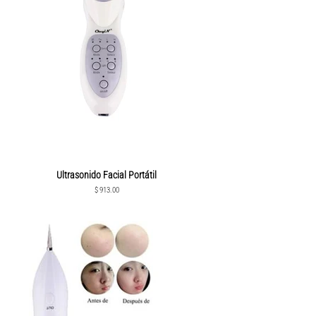
Ultrasonido Facial Portátil
Precio
$ 913.00
habitual