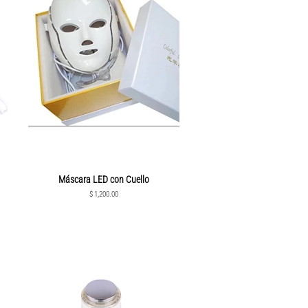
Máscara LED con Cuello
Precio
$ 1,200.00
habitual