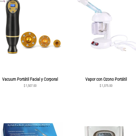
Vacuum Portátil Facial y Corporal
Vapor con Ozono Portátil
Precio
$ 1,507.00
Precio
$ 1,375.00
habitual
habitual