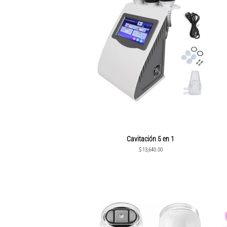
Cavitación 5 en 1
Precio
$ 13,640.00
habitual