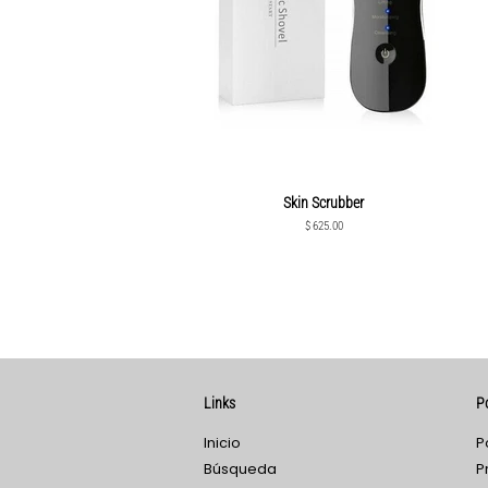
Skin Scrubber
Precio
$ 625.00
habitual
Links
Po
Inicio
P
Búsqueda
P