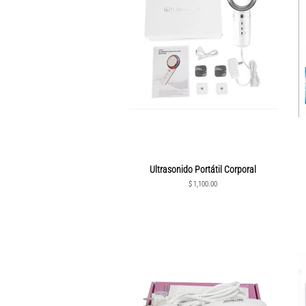
Ultrasonido Portátil Corporal
Precio
$ 1,100.00
habitual