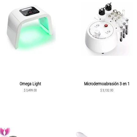
Omega Light
Microdermoabrasión 3 en 1
Precio
$ 3,499.00
Precio
$ 3,132.00
habitual
habitual