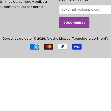
directo a tu correo
érminos de compra y política
e reembolso cursos online
Derechos de autor © 2026,
Akasha México
.
Tecnología de Shopify
Métodos
de
pago