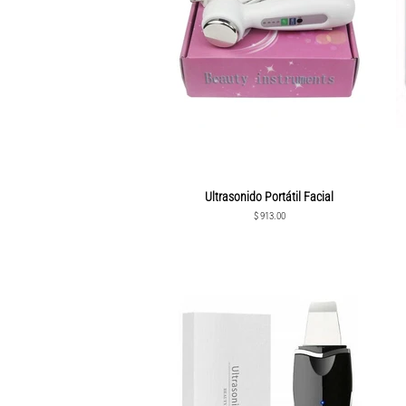
Ultrasonido Portátil Facial
Precio
$ 913.00
habitual