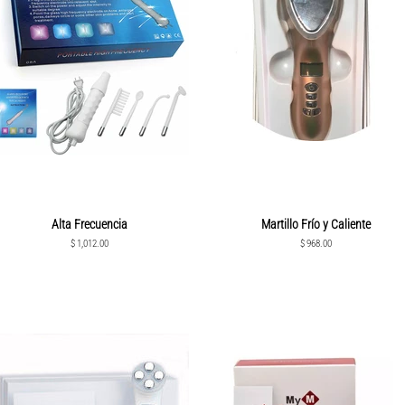
Alta Frecuencia
Martillo Frío y Caliente
Precio
$ 1,012.00
Precio
$ 968.00
habitual
habitual