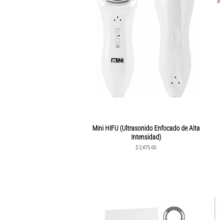
Mini HIFU (Ultrasonido Enfocado de Alta
Intensidad)
Precio
$ 2,475.00
habitual