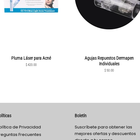
Pluma Láser para Acné
Agujas Repuestos Dermapen
Individuales
Precio
$ 420.00
habitual
Precio
$ 50.00
habitual
líticas
Boletín
olítica de Privacidad
Suscríbete para obtener las
mejores ofertas y descuentos
reguntas Frecuentes