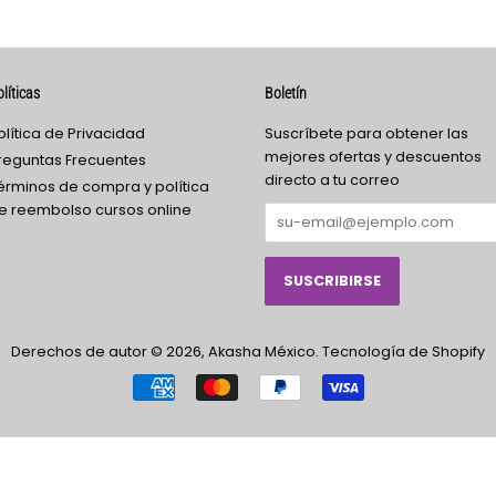
líticas
Boletín
olítica de Privacidad
Suscríbete para obtener las
mejores ofertas y descuentos
reguntas Frecuentes
directo a tu correo
érminos de compra y política
e reembolso cursos online
Derechos de autor © 2026,
Akasha México
.
Tecnología de Shopify
Métodos
de
pago