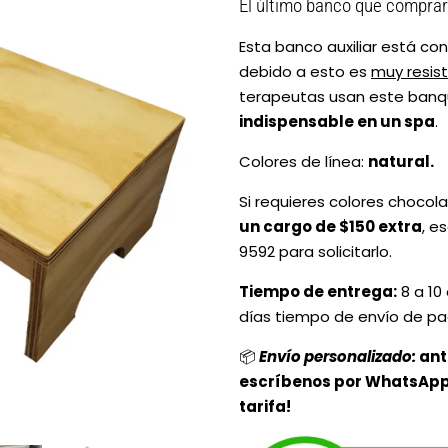
El último banco que compra
Esta banco auxiliar está co
debido a esto es
muy resis
terapeutas usan este banqu
indispensable en un spa
.
Colores de línea:
natural.
Si requieres colores chocol
un cargo de $150 extra
, e
9592 para solicitarlo.
Tiempo de entrega:
8 a 10 
días tiempo de envío de pa
Envío personalizado:
ant
📦
escríbenos por WhatsApp 
tarifa!