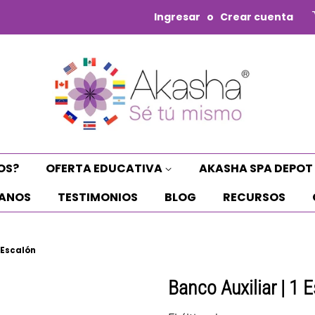
Ingresar
o
Crear cuenta
OS?
OFERTA EDUCATIVA
AKASHA SPA DEPOT
ANOS
TESTIMONIOS
BLOG
RECURSOS
1 Escalón
Banco Auxiliar | 1 