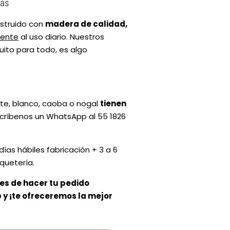
rás
nstruido con
madera de calidad,
tente
al uso diario. Nuestros
ito para todo, es algo
ate, blanco, caoba o nogal
tienen
scríbenos un WhatsApp al 55 1826
días hábiles fabricación + 3 a 6
quetería.
es de hacer tu pedido
y ¡te ofreceremos la mejor