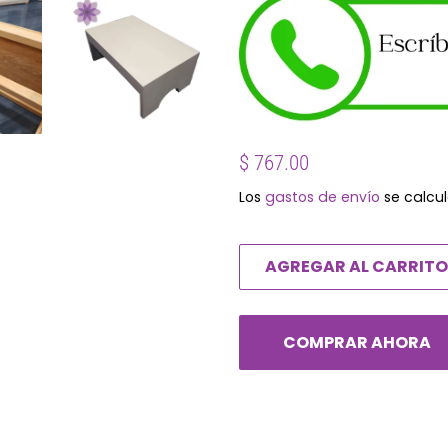
Precio
Precio
$ 767.00
habitual
de
Los
gastos de envío
se calcul
oferta
AGREGAR AL CARRITO
COMPRAR AHORA