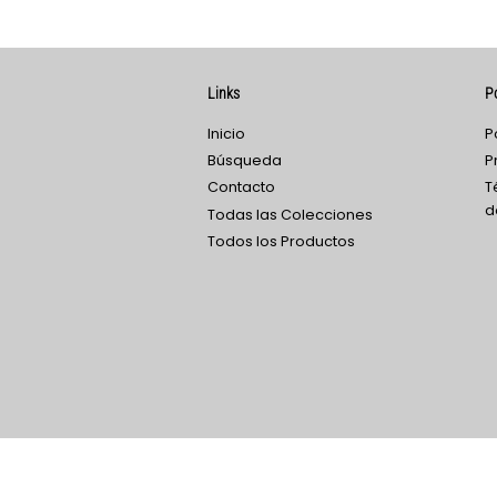
Links
Po
Inicio
P
Búsqueda
P
Contacto
T
d
Todas las Colecciones
Todos los Productos