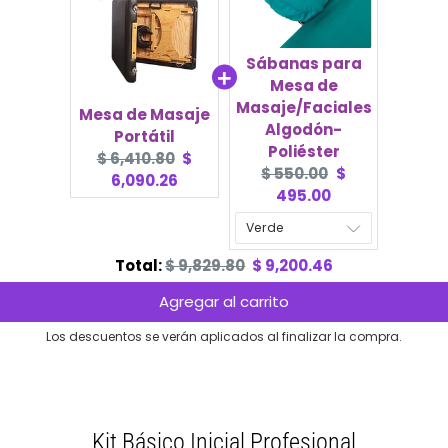
Sábanas para
Mesa de
Masaje/Faciales
Mesa de Masaje
Algodón-
Portátil
Poliéster
Original
Current
$ 6,410.80
$
Original
Current
$ 550.00
$
price:
price:
6,090.26
price:
price:
495.00
Original
Discounted
Total:
$ 9,829.80
$ 9,200.46
price
price
Agregar al carrito
Los descuentos se verán aplicados al finalizar la compra.
Kit Básico Inicial Profesional