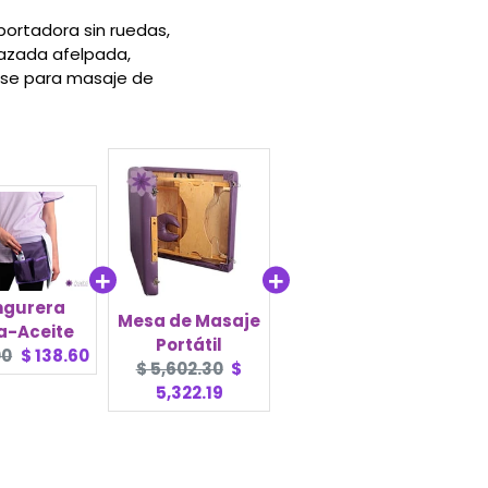
portadora sin ruedas,
razada afelpada,
ase para masaje de
gurera
Mesa de Masaje
a-Aceite
Portátil
al
Current
00
$ 138.60
Original
Current
$ 5,602.30
$
price:
price:
price:
5,322.19