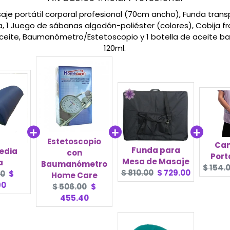
aje portátil corporal profesional (70cm ancho), Funda trans
a, 1 Juego de sábanas algodón-poliéster (colores), Cobija f
ceite, Baumanómetro/Estetoscopio y 1 botella de aceite b
120ml.
Estetoscopio
Can
Funda para
edia
con
Port
Mesa de Masaje
a
Baumanómetro
Origin
$ 154.
Original
Current
$ 810.00
$ 729.00
l
Current
00
$
Home Care
price:
price:
price:
price:
90
Original
Current
$ 506.00
$
price:
price:
455.40