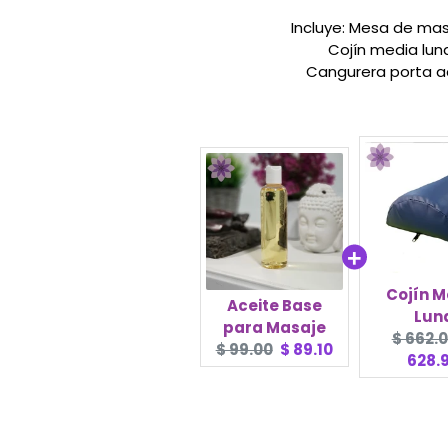
Incluye: Mesa de mas
Cojín media lun
Cangurera porta a
Cojín M
Aceite Base
Lun
para Masaje
Origina
$ 662.
Original
Current
$ 99.00
$ 89.10
price:
628.
price:
price: