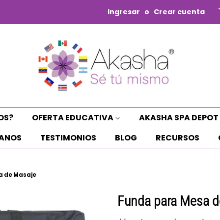
Ingresar
o
Crear cuenta
OS?
OFERTA EDUCATIVA
AKASHA SPA DEPOT
ANOS
TESTIMONIOS
BLOG
RECURSOS
a de Masaje
Funda para Mesa d