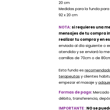
20 cm
Medidas para la funda para
92 x 20 cm
NOTA:
si requieres una me
mensajes de tu compra 
realizar tu compra y en e
enviada al día siguiente o e
atendida y se enviará la m
camillas de 70cm o de 80c
Esta funda es
recomendada
terapeutas
y clientes habit
empezar el masaje y
adqui
Formas de pago:
Mercado P
débito, transferencia, depó
IMPORTANTE :
NO se puede