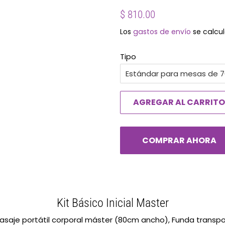
Precio
Precio
$ 810.00
habitual
de
Los
gastos de envío
se calcul
oferta
Tipo
AGREGAR AL CARRITO
COMPRAR AHORA
Kit Básico Inicial Master
asaje portátil corporal máster (80cm ancho), Funda transpo