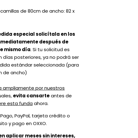
 camillas de 80cm de ancho: 82 x
dida especial solicítala en los
inmediatamente después de
se mismo día
. Si tu solicitud es
n días posteriores, ya no podrá ser
edida estándar seleccionada (para
m de ancho)
 ampliamente por nuestros
uales,
evita cansarte
antes de
ere esta funda
ahora.
ago, PayPal, tarjeta crédito o
sito y pago en OXXO.
n aplicar meses sin intereses,