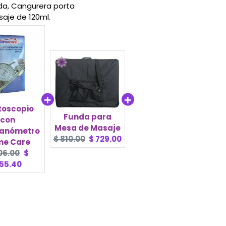
ada, Cangurera porta
aje de 120ml.
toscopio
Funda para
con
Mesa de Masaje
anómetro
Original
Current
$ 810.00
$ 729.00
e Care
price:
price:
ginal
Current
06.00
$
ce:
price:
55.40