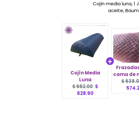
Cojín media luna, 1
aceite, Baum
Frazadas
Cojín Media
cama de 
Luna
Origina
$ 638.
Original
Current
$ 662.00
$
price:
574.
price:
price:
628.90