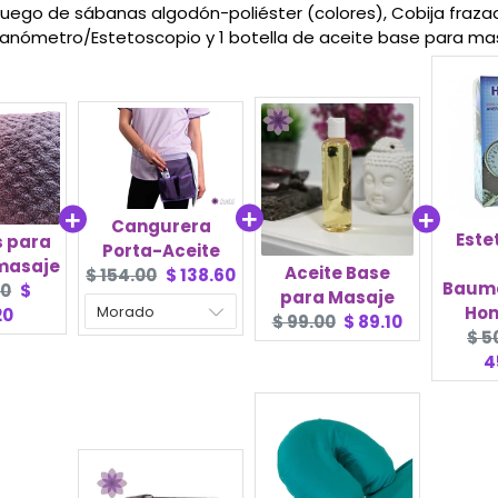
 Juego de sábanas algodón-poliéster (colores), Cobija fraz
anómetro/Estetoscopio y 1 botella de aceite base para mas
Cangurera
Este
 para
Porta-Aceite
masaje
Aceite Base
Original
Current
$ 154.00
$ 138.60
Baum
l
Current
00
$
para Masaje
price:
price:
Hom
price:
20
Original
Current
$ 99.00
$ 89.10
Ori
$ 5
price:
price:
pri
4